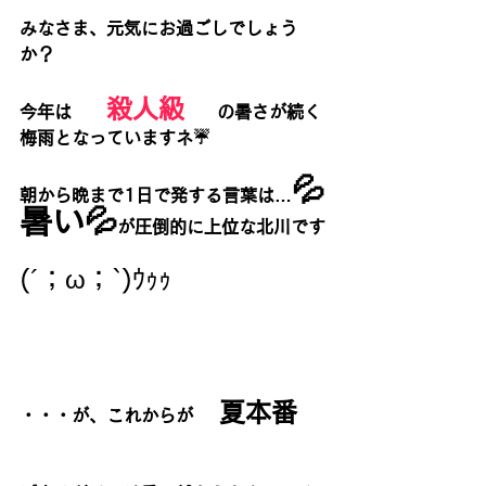
みなさま、元気にお過ごしでしょう
か？
殺人級
今年は　　
の暑さが続く
梅雨となっていますネ☔
💦
朝から晩まで1日で発する言葉は…
暑い💦
が圧倒的に上位な北川です
(´；ω；`)ｳｩｩ
　夏本番　
・・・が、これからが