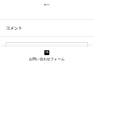
コメント
歯科健診
応用歩行訓練
コメントを追加…
お問い合わせフォーム
東京都渋谷区恵比寿1-8-14 大黒ビル1階32号
03-6681-5287
各施設でInstagramも更新中！