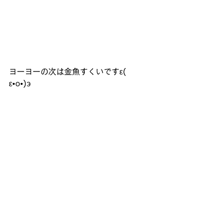
ヨーヨーの次は金魚すくいですε( 
ε•o•)э 