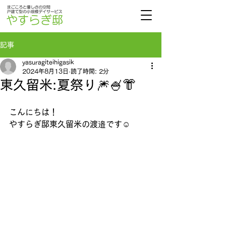
記事
yasuragiteihigasik
2024年8月13日
読了時間: 2分
東久留米:夏祭り🎆🍧👘
こんにちは！
やすらぎ邸東久留米の渡邉です☺️