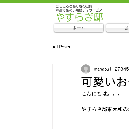
ホーム
会
All Posts
manabu112734
可愛いお
こんにちは。。。
やすらぎ邸東大和の