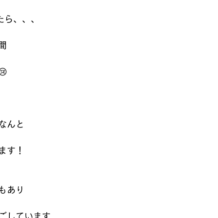
たら、、、
間

なんと
ます！
もあり
ごしています