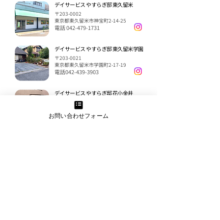
デイサービス やすらぎ邸 東久留米
〒203-0002
東京都東久留米市神宝町2-14-25
電話
042-479-1731
デイサービス やすらぎ邸 東久留米学園
〒203-0021
東京都東久留米市学園町2-17-19
電話042-439-3903
デイサービス やすらぎ邸 花小金井
〒187-0002 東京都小平市花小金井4-
20-1
お問い合わせフォーム
グランデール武蔵野1階
電話
042-452-5392
デイサービス やすらぎ邸 下高井戸
〒168-0073
東京都杉並区永福1-27-31
電話
03-6379-7902
デイサービス やすらぎ邸 野方
〒165-0027
東京都中野区野方5-19-2
電話
03-5356-6848