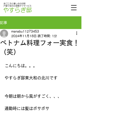
記事
manabu11273453
2024年11月18日
読了時間: 1分
ベトナム料理フォー実食！
（笑）
こんにちは。。。
やすらぎ邸東大和の北川です
今朝は朝から風がすごく、、、
通勤時には髪はボサボサ