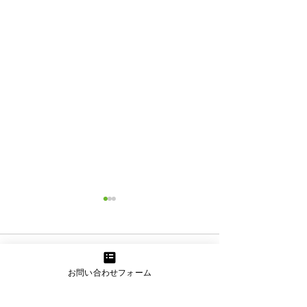
コメント
歯科健診
お問い合わせフォーム
応用歩行訓練
コメントを追加…