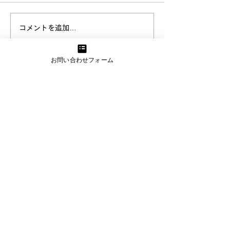
応用歩行訓練
コメントを追加…
お問い合わせフォーム
東京都渋谷区恵比寿1-8-14 大黒ビル1階32号
03-6681-5287
各施設でInstagramも更新中！
WEBフォームからお問い合わせ
デイサービス やすらぎ邸 東久留米
〒203-0002
東京都東久留米市神宝町2-14-25
電話
042-479-1731