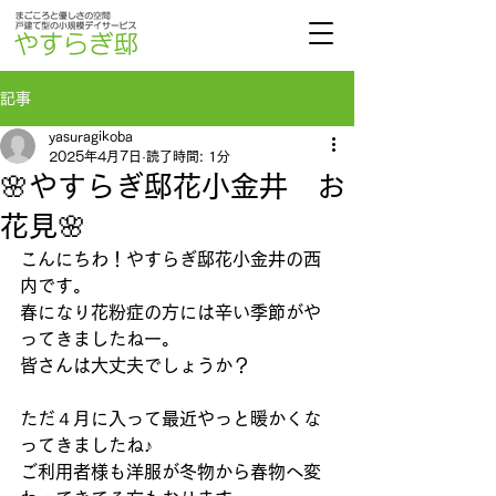
記事
yasuragikoba
2025年4月7日
読了時間: 1分
🌸やすらぎ邸花小金井 お
花見🌸
こんにちわ！やすらぎ邸花小金井の西
内です。
春になり花粉症の方には辛い季節がや
ってきましたねー。
皆さんは大丈夫でしょうか？
ただ４月に入って最近やっと暖かくな
ってきましたね♪
ご利用者様も洋服が冬物から春物へ変