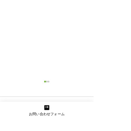
コメント
歯科健診
応用歩行訓練
お問い合わせフォーム
コメントを追加…