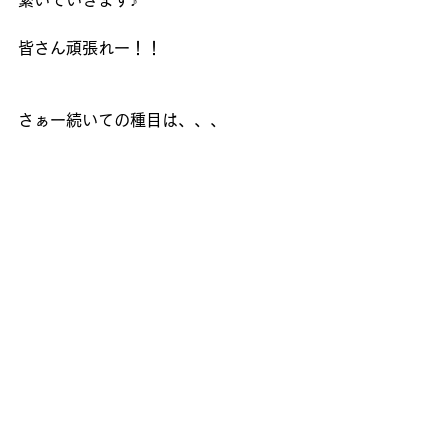
繋いでいきます♪
皆さん頑張れー！！
さぁー続いての種目は、、、