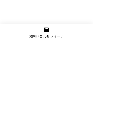
お問い合わせフォーム
コメント
歯科健診
応用歩行訓練
コメントを追加…